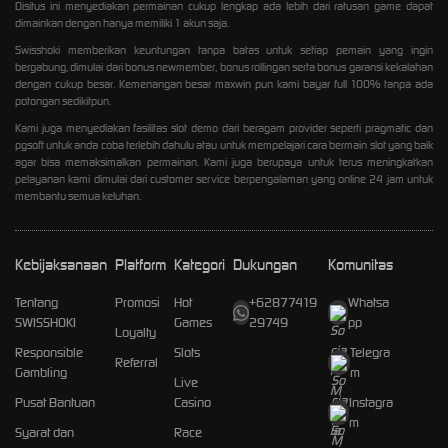
Disitus ini menyediakan permainan cukup lengkap ada lebih dari ratusan game dapat
dimainkan dengan hanya memiliki 1 akun saja.
Swisshoki memberikan keuntungan tanpa batas untuk setiap pemain yang ingin
bergabung, dimulai dari bonus newmember, bonus rollingan serta bonus garansi kekalahan
dengan cukup besar. Kemenangan besar maxwin pun kami bayar full 100% tanpa ada
potongan sedikitpun.
Kami juga menyediakan fasilitas slot demo dari beragam provider seperti pragmatic dan
pgsoft untuk anda coba terlebih dahulu atau untuk mempelajari cara bermain slot yang baik
agar bisa memaksimalkan permainan. Kami juga berupaya untuk terus meningkatkan
pelayanan kami dimulai dari customer service berpengalaman yang online 24 jam untuk
membantu semua keluhan.
Kebijaksanaan
Platform
Kategori
Dukungan
Komunitas
Tentang
Promosi
Hot
+62877419
Whatsa
SWISSHOKI
Games
29749
pp
Loyalty
Responsible
Slots
Telegra
Referral
Gambling
m
Live
Pusat Bantuan
Casino
Instagra
m
Syarat dan
Race