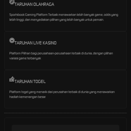
TARUHAN OLAHRAGA
Sportsbook Gaming Platform Terbaik menawarkan lebih banyak game, odds yang
lebih tinggi, dan menyediakan pilihan yang lebih banyak untuk pemain.
TARUHAN LIVE KASINO
Platform Pilihan bagi perusahaan-perusahaan terbaik di dunia, dengan pilihan
variasi game terbanyak
TARUHAN TOGEL
Platform togel yang menarik dari perusahan terbaik di dunia yang menawarkan
hadiah kemenangan besar