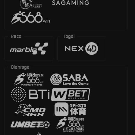
Race
Togel
Olahraga