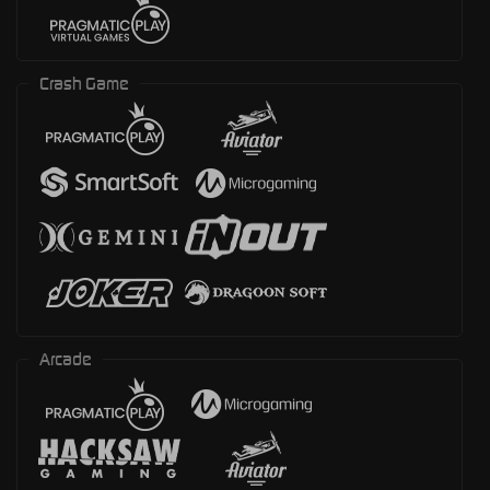
Crash Game
Arcade