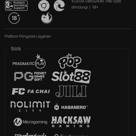
©2026 SWISSHOKI. Hak cipta
dilindungi | 18+
Platform Penyedia Layanan
Slots