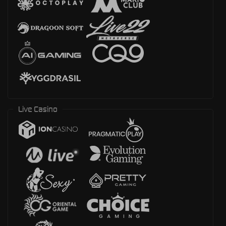
Live Casino