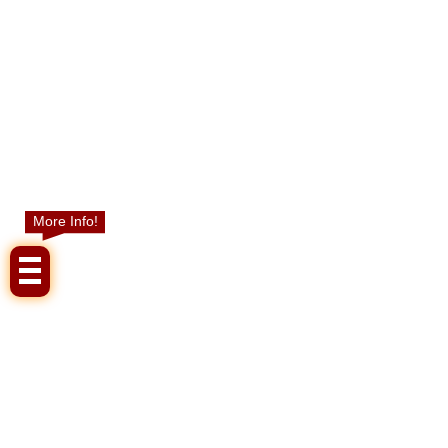
More Info!