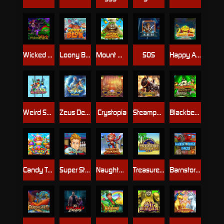
Wicked Witch
Loony Blox
Mount Mazuma
SOS
Happy Ape
Weird Science
Zeus Deluxe
Crystopia
Steampunk Plinko
Blackbeards Bounty
Candy Tower
Super Strike
Naughty Wukong
Treasure Tomb
Barnstormer Bucks