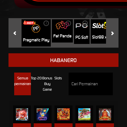
i
i
i
i
i
Facha
Fat Panda
Slot88 x PP
PG Soft
Pragmatic Play
HABANERO
Semua
Top 20
Bonus
Slots
permainan
Buy
Game