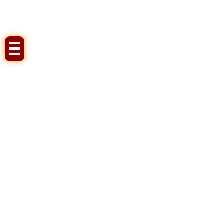
More Info!