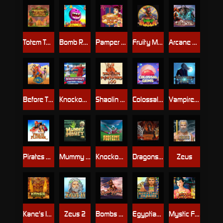
Totem Towers
Bomb Runner
Pamper Me
Fruity Mayan
Arcane Elements
Before Time Runs Out
Knockout Football Rush
Shaolin Fortunes 100
Colossal Gems
Vampire's Fate
Pirates Plunder
Mummy Money
Knockout Football
Dragons Throne
Zeus
Kane's Inferno
Zeus 2
Bombs Away
Egyptian Dreams
Mystic Fortune