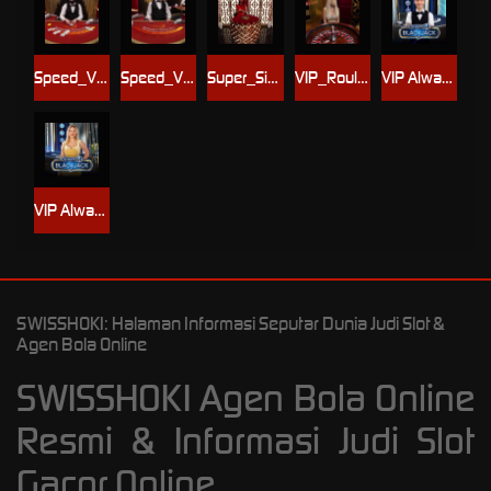
Speed_VIP_Blackjack_C
Speed_VIP_Blackjack_D
Super_Sic_Bo
VIP_Roulette
VIP Always 6 Blackjack 2
VIP Always 6 Blackjack 3
SWISSHOKI: Halaman Informasi Seputar Dunia Judi Slot &
Agen Bola Online
SWISSHOKI Agen Bola Online
Resmi & Informasi Judi Slot
Gacor Online