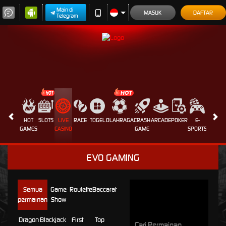
Main di
MASUK
DAFTAR
Telegram
HOT
SLOTS
LIVE
RACE
TOGEL
OLAHRAGA
CRASH
ARCADE
POKER
E-
SABUN
GAMES
CASINO
GAME
SPORTS
AYAM
EVO GAMING
Semua
Game
Roulette
Baccarat
permainan
Show
Dragon
Blackjack
First
Top