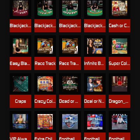
Blackjack_VIP_Z
Blackjack_White_A
Blackjack_White_B
Blackjack_White_C
Cash or Crash
Easy Blackjack
Race Track
Race Track First Person
Infinite Bet Stacker Blackjack
Super Color Game
Craps
Crazy Coin Flip
Dead or Alive: Saloon
Deal or No Deal
Dragon_Tiger
VIP Always 6 Blackjack 1
Extra Chilli Epic Spin
Football Studio
Football Studio Dice
Football_Studio