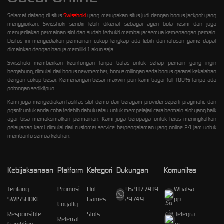
Selamat datang di situs
Swisshoki
yang merupakan situs judi dengan bonus jackpot yang
menggiurkan. Swisshoki sendiri lebih dikenal sebagai agen bola resmi dan juga
menyediakan permainan slot dan sudah terbukti membayar semua kemenangan pemain.
Disitus ini menyediakan permainan cukup lengkap ada lebih dari ratusan game dapat
dimainkan dengan hanya memiliki 1 akun saja.
Swisshoki memberikan keuntungan tanpa batas untuk setiap pemain yang ingin
bergabung, dimulai dari bonus newmember, bonus rollingan serta bonus garansi kekalahan
dengan cukup besar. Kemenangan besar maxwin pun kami bayar full 100% tanpa ada
potongan sedikitpun.
Kami juga menyediakan fasilitas slot demo dari beragam provider seperti pragmatic dan
pgsoft untuk anda coba terlebih dahulu atau untuk mempelajari cara bermain slot yang baik
agar bisa memaksimalkan permainan. Kami juga berupaya untuk terus meningkatkan
pelayanan kami dimulai dari customer service berpengalaman yang online 24 jam untuk
membantu semua keluhan.
Kebijaksanaan
Platform
Kategori
Dukungan
Komunitas
Tentang
Promosi
Hot
+62877419
Whatsa
SWISSHOKI
Games
29749
pp
Loyalty
Responsible
Slots
Telegra
Referral