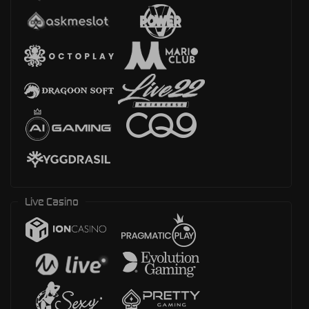
Live Casino