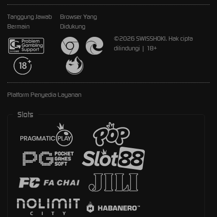
Tanggung Jawab
Browser Yang
Bermain
Didukung
©2026 SWISSHOKI. Hak cipta
dilindungi | 18+
Platform Penyedia Layanan
Slots