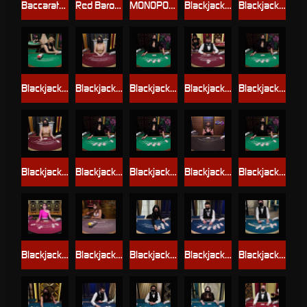
Baccarat_Squeeze
Red Baron RNG
MONOPOLY Roll'em
Blackjack_B
Blackjack_C
Blackjack_D
Blackjack_Diamond_VIP
Blackjack_E
Blackjack_Fortune_VIP
Blackjack_G
Blackjack_Grand_VIP
Blackjack_H
Blackjack_I
Blackjack_Infinite
Blackjack_J
Blackjack_Party
Blackjack_Platinum_VIP
Blackjack_Silver_1
Blackjack_Silver_2
Blackjack_Silver_3