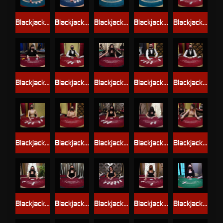
Blackjack_Silver_4
Blackjack_Silver_5
Blackjack_Silver_6
Blackjack_Silver_7
Blackjack_VIP_A
Blackjack_VIP_Alpha
Blackjack_VIP_B
Blackjack_VIP_Beta
Blackjack_VIP_C
Blackjack_VIP_D
Blackjack_VIP_E
Blackjack_VIP_G
Blackjack_VIP_Gamma
Blackjack_VIP_H
Blackjack_VIP_I
Blackjack_VIP_L
Blackjack_VIP_M
Blackjack_VIP_N
Blackjack_VIP_Q
Blackjack_VIP_x