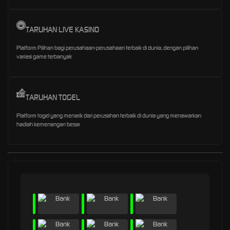
TARUHAN LIVE KASINO
Platform Pilihan bagi perusahaan-perusahaan terbaik di dunia, dengan pilihan
variasi game terbanyak
TARUHAN TOGEL
Platform togel yang menarik dari perusahan terbaik di dunia yang menawarkan
hadiah kemenangan besar