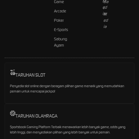
Game
Arcade
Poker
E-Sports
Sabung
Ayam
TARUHAN SLOT
Penyedia slot online dengan beragam pilihan game menarik yang memudahkan
pemain untuk mencapai jackpot
TARUHAN OLAHRAGA
Sportsbook Gaming Platform Terbaik menawarkan lebih banyak game, odds yang
lebih tinggi, dan menyediakan pilihan yang lebih banyak untuk pemain.