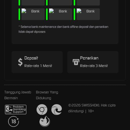
* Selama bank maintenance dan bank offline deposit dan penarikan
tidak dapat diproses
Deposit
Penarikan
Rata-rata 1 Menit
Rata-rata 3 Menit
Tanggung Jawab
Browser Yang
Bermain
Didukung
©2026 SWISSHOKI. Hak cipta
dilindungi | 18+