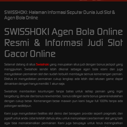
SWISSHOKI: Halaman Informasi Seputar Dunia Judi Slot &
Agen Bola Online
SWISSHOKI Agen Bola Online
Resmi & Informasi Judi Slot
Gacor Online
Selamat datang di situs
Swisshoki
yang merupakan situs judi dengan bonus jackpot yang
menggiurkan. Swisshoki sendiri lebih dikenal sebagai agen bola resmi dan juga
menyediakan permainan slot dan sudah terbukti membayar semua kemenangan pemain.
Disitus ini menyediakan permainan cukup lengkap ada lebih dari ratusan game dapat
dimainkan dengan hanya memiliki 1 akun saja.
Swisshoki memberikan keuntungan tanpa batas untuk setiap pemain yang ingin
bergabung, dimulai dari bonus newmember, bonus rollingan serta bonus garansi kekalahan
dengan cukup besar. Kemenangan besar maxwin pun kami bayar full 100% tanpa ada
potongan sedikitpun.
Kami juga menyediakan fasilitas slot demo dari beragam provider seperti pragmatic dan
pgsoft untuk anda coba terlebih dahulu atau untuk mempelajari cara bermain slot yang baik
agar bisa memaksimalkan permainan. Kami juga berupaya untuk terus meningkatkan