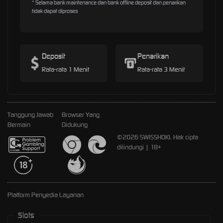
* Selama bank maintenance dan bank offline deposit dan penarikan
tidak dapat diproses
Deposit
Penarikan
Rata-rata 1 Menit
Rata-rata 3 Menit
Tanggung Jawab
Browser Yang
Bermain
Didukung
©2026 SWISSHOKI. Hak cipta
dilindungi | 18+
Platform Penyedia Layanan
Slots