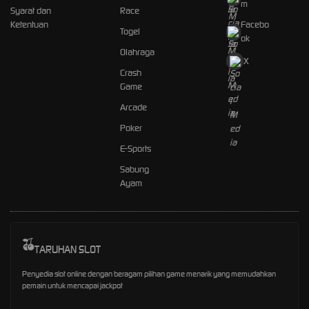
m
Syarat dan
Race
Ketentuan
Facebo
Togel
ok
Olahraga
X
Crash
Game
Arcade
Poker
E-Sports
Sabung
Ayam
TARUHAN SLOT
Penyedia slot online dengan beragam pilihan game menarik yang memudahkan
pemain untuk mencapai jackpot