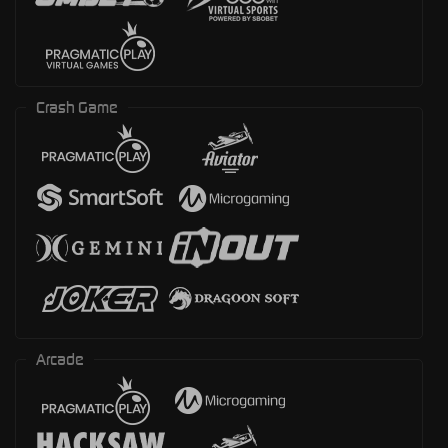
Crash Game
Arcade