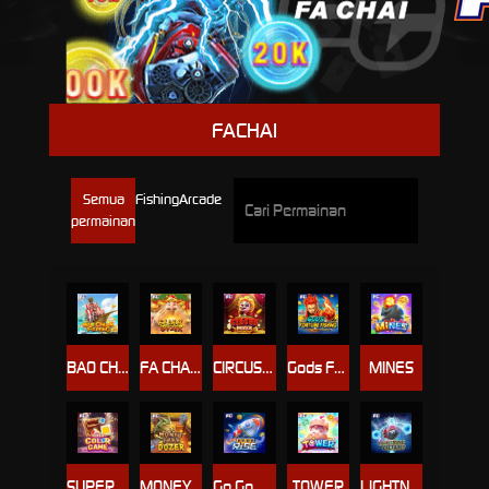
FACHAI
Semua
Fishing
Arcade
permainan
BAO CHUAN FISHING
FA CHAI DOZER
CIRCUS DOZER
Gods Fortune Fishing
MINES
SUPER COLOR GAME
MONEY TREE DOZER
Go Go Rise
TOWER
LIGHTNING BOMB