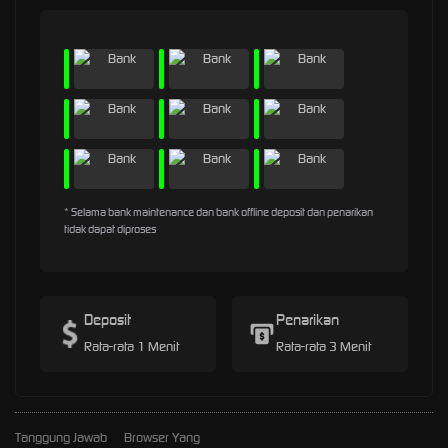
* Selama bank maintenance dan bank offline deposit dan penarikan
tidak dapat diproses
Deposit
Penarikan
Rata-rata 1 Menit
Rata-rata 3 Menit
Tanggung Jawab
Browser Yang