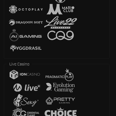
Live Casino