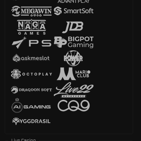
Live Casino