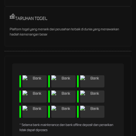
TARUHAN TOGEL
Platform togel yang menarik dari perusahan terbaik di dunia yang menawarkan
hadiah kemenangan besar
* Selama bank maintenance dan bank offline deposit dan penarikan
tidak dapat diproses