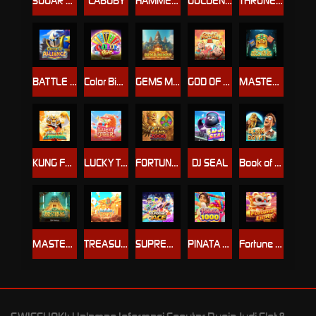
SUGAR HIGH5
LABUBY
HAMMER OF VULCAN
GOLDEN LEGEND
THRONE OF POSEIDON
BATTLE OF ALLIANCE
Color Bingo
GEMS MINER
GOD OF FORTUNE 2
MASTER OF GOLD MINER 2
KUNG FU LEOPARD
LUCKY TIGER
FORTUNE GEMS 2000
DJ SEAL
Book of Egypt
MASTER OF GOLD MINER
TREASURES OF EGYPT
SUPREME ACE
PINATA 1000
Fortune Lion