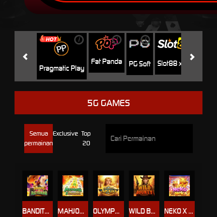
i
i
i
i
i
Facha
Fat Panda
Slot88 x PP
PG Soft
Pragmatic Play
5G GAMES
Semua
Exclusive
Top
permainan
20
BANDITO RETURNS
MAHJONG 5 DRAGONS
OLYMPUS APOLLO
WILD BOUNTY
NEKO X NEKO