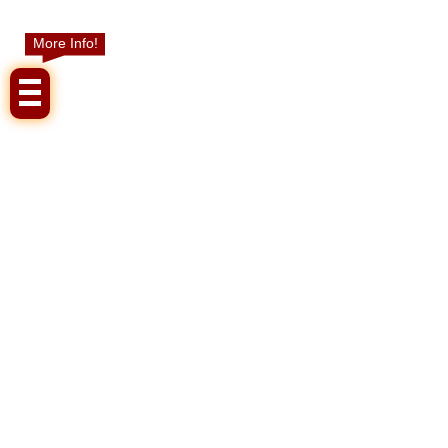
More Info!